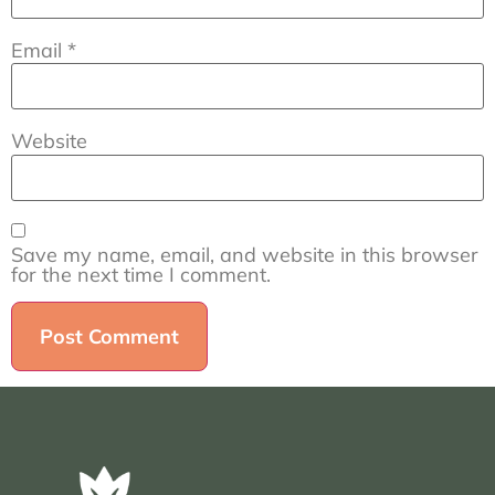
Email
*
Website
Save my name, email, and website in this browser
for the next time I comment.