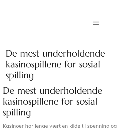
De mest underholdende
kasinospillene for sosial
spilling
De mest underholdende
kasinospillene for sosial
spilling
Kasinoer har lenge vært en kilde til spenning og