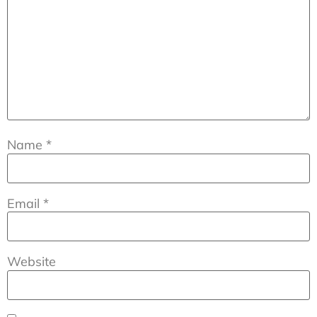
Name
*
Email
*
Website