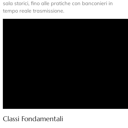
sala storici, fino alle pratiche con banconieri in
tempo reale trasmissione.
Classi Fondamentali