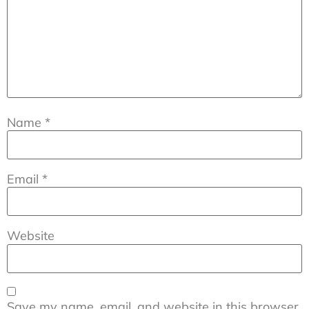
Name
*
Email
*
Website
Save my name, email, and website in this browser