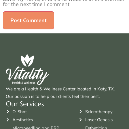
for the next time I comment.
We are a Health & Wellness Center located in Katy, TX.
Our passion is to help our clients feel their best.
Our Services
O-Shot
Sclerotherapy
Aesthetics
Laser Genesis
Microneedling and PRP
Esthetician