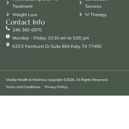
Treatment
Services
Weight Loss
IV Therapy
Contact Info
346-360-6970
Monday – Friday: 10:30 am to 5:00 pm
633 E Fernhurst Dr Suite 804 Katy, TX 77450
Vitality Health & Wellness copyright ©2026. All Rights Reserved.
Terms and Conditions
Privacy Pollicy