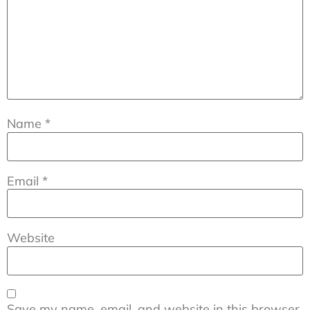
Name
*
Email
*
Website
Save my name, email, and website in this browser