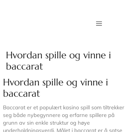
Hvordan spille og vinne i
baccarat
Hvordan spille og vinne i
baccarat
Baccarat er et populært kasino spill som tiltrekker
seg både nybegynnere og erfarne spillere på
grunn av sin enkle struktur og høye
underholdningsverdi. Målet i baccarat er å satse