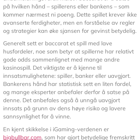
på hvilken hånd – spillerens eller bankens – som
kommer nærmest ni poeng. Dette spillet krever ikke
avanserte ferdigheter, men en forståelse av regler
og strategier kan øke sjansen for gevinst betydelig.
Generelt sett er baccarat et spill med lave
husfordeler, noe som betyr at spillerne har relativt
gode odds sammenlignet med mange andre
kasinospill. Det viktigste er å kjenne til
innsatsmulighetene: spiller, banker eller uavgjort.
Bankerens hånd har statistisk sett en liten fordel,
og mange eksperter anbefaler derfor å satse på
denne. Det anbefales også å unngå uavgjort
innsats på grunn av dens høye risiko og lavere
sannsynlighet for å vinne.
En kjent skikkelse i iGaming-verdenen er
bigbullbar.com
, som har gjort betydelige fremskritt